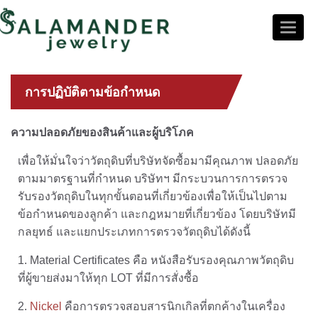
Toggle
naviga
หน้า
หลัก
การปฏิบัติตามข้อกำหนด
กิจกรรม
ของ
เรา
ความปลอดภัยของสินค้าและผู้บริโภค
ราย
เพื่อให้มั่นใจว่าวัตถุดิบที่บริษัทจัดซื้อมามีคุณภาพ ปลอดภัย
ละเอียด
ตามมาตรฐานที่กำหนด บริษัทฯ มีกระบวนการการตรวจ
ของ
รับรองวัตถุดิบในทุกขั้นตอนที่เกี่ยวข้องเพื่อให้เป็นไปตาม
บริษัท
ข้อกำหนดของลูกค้า และกฎหมายที่เกี่ยวข้อง โดยบริษัทมี
สินค้า
กลยุทธ์ และแยกประเภทการตรวจวัตถุดิบได้ดังนี้
และ
บริการ
1. Material Certificates คือ หนังสือรับรองคุณภาพวัตถุดิบ
ที่ผู้ขายส่งมาให้ทุก LOT ที่มีการสั่งซื้อ
การ
พัฒนา
2.
Nickel
คือการตรวจสอบสารนิกเกิลที่ตกค้างในเครื่อง
อย่าง