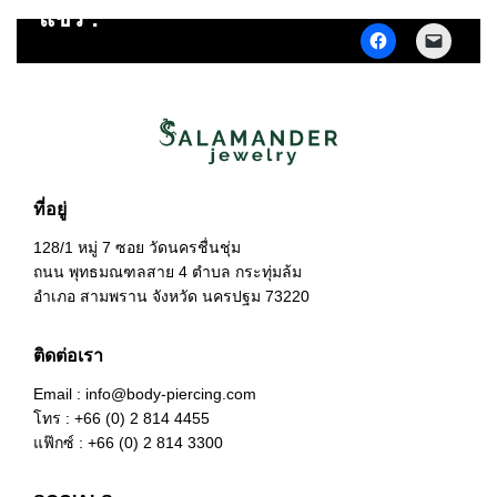
แชร์ :
Click
Click
to
to
share
email
on
a
Facebook
link
(Opens
to
in
a
new
friend
window)
(Opens
in
new
window
ที่อยู่
128/1 หมู่ 7 ซอย วัดนครชื่นชุ่ม
ถนน พุทธมณฑลสาย 4 ตำบล กระทุ่มล้ม
อำเภอ สามพราน จังหวัด นครปฐม 73220
ติดต่อเรา
Email : info@body-piercing.com
โทร : +66 (0) 2 814 4455
แฟ๊กซ์ : +66 (0) 2 814 3300