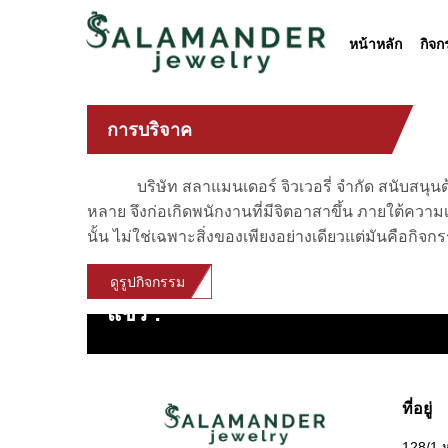
หน้าหลัก
กิจ
หน้า
หลัก
การบริจาค
กิจกรรม
ของ
เรา
บริษัท สลาแมนเดอร์ จิวเวอรี่ จำกัด สนับสน
หลาย จึงก่อเกิดพนักงานที่มีจิตอาสาขึ้น ภายใต้ควา
ราย
นั้น ไม่ใช่เฉพาะสิ่งของเพียงอย่างเดียวแต่มันคือกิจกร
ละเอียด
ของ
ดูรูปกิจกรรม
บริษัท
แชร์ :
สินค้า
และ
บริการ
การ
ที่อยู่
พัฒนา
อย่าง
128/1 ห