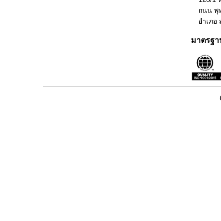
ยั่งยืน
ถนน พุ
อำเภอ 
ร่วม
งาน
มาตรฐา
กับ
เรา
บล็อก
ติดต่อ
เรา