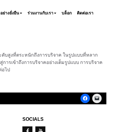
ย่างยั่งยืน
ร่วมงานกับเรา
บล็อก
ติดต่อเรา
ะดับสูงที่ตระหนักถึงการบริจาค ในรูปแบบที่หลาก
สู่การเข้าถึงการบริจาคอย่างเต็มรูปแบบ การบริจาค
ต่อไป
Click
Click
to
to
share
email
on
a
Facebook
link
(Opens
to
SOCIALS
in
a
new
friend
window)
(Opens